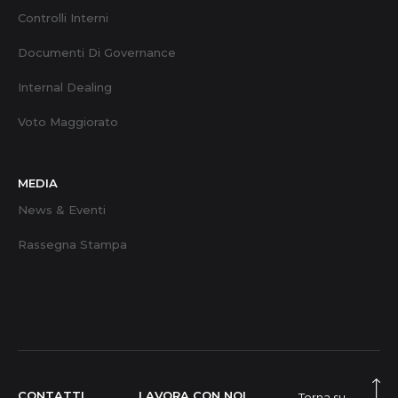
Controlli Interni
Documenti Di Governance
Internal Dealing
Voto Maggiorato
MEDIA
News & Eventi
Rassegna Stampa
CONTATTI
LAVORA CON NOI
Torna su