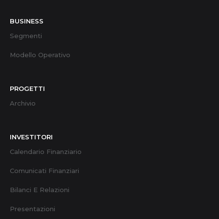
BUSINESS
Segmenti
Modello Operativo
PROGETTI
Archivio
INVESTITORI
Calendario Finanziario
Comunicati Finanziari
Bilanci E Relazioni
Presentazioni