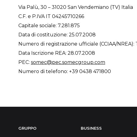
Via Palù, 30 – 31020 San Vendemiano (TV) Italia
C.F. e P.IVA IT 04245710266
Capitale sociale: 7.281.875
Data di costituzione: 25.07.2008
Numero di registrazione ufficiale (CCIAA/NREA):
Data Iscrizione REA: 28.07.2008
PEC:
somec@pec.somecgroup.com
Numero di telefono: +39 0438 471800
GRUPPO
BUSINESS