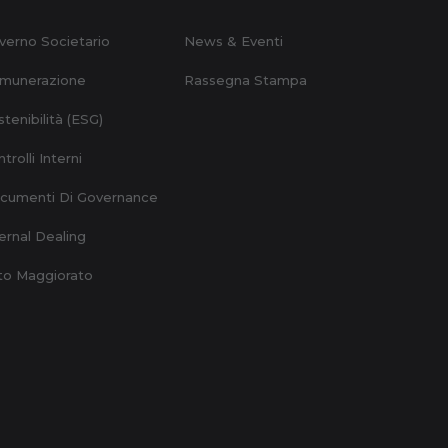
verno Societario
News & Eventi
munerazione
Rassegna Stampa
tenibilità (ESG)
trolli Interni
cumenti Di Governance
ernal Dealing
to Maggiorato