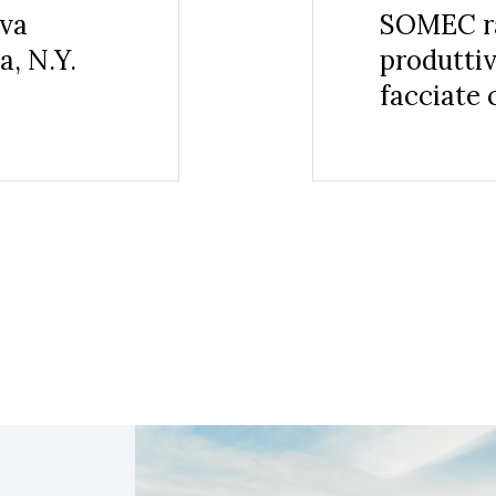
va
SOMEC ra
, N.Y.
produttiv
facciate c