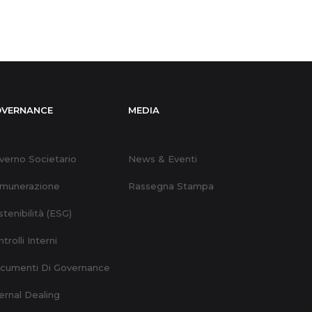
VERNANCE
MEDIA
verno Societario
News & Eventi
munerazione
Rassegna Stampa
tenibilità (ESG)
trolli Interni
cumenti Di Governance
ernal Dealing