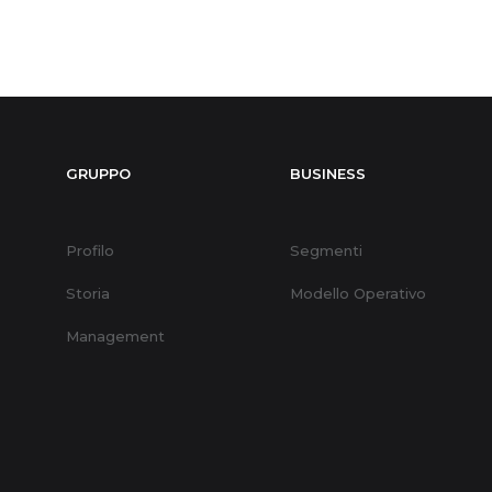
GRUPPO
BUSINESS
Profilo
Segmenti
Storia
Modello Operativo
Management