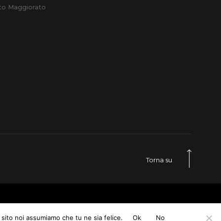
to Maggiorato
Torna su
LinkedIn
 sito noi assumiamo che tu ne sia felice.
Ok
No