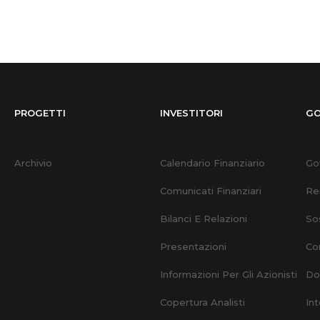
PROGETTI
INVESTITORI
GO
Archivio
Calendario Finanziario
Go
Comunicati Finanziari
Re
Bilanci E Relazioni
Sos
Presentazioni
Con
Informazioni Per Gli Azionisti
Do
Copertura Analisti
Int