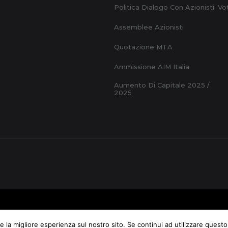
Politica Dialogo Con Azionisti
Vo
Assemblee Azionisti
Quotazione MTA
Ammissione AIM Italia
Aumento Di Capitale 2025 /
2025
ate Data
Informativa Privacy
Cookie Policy
Credits
e la migliore esperienza sul nostro sito. Se continui ad utilizzare questo