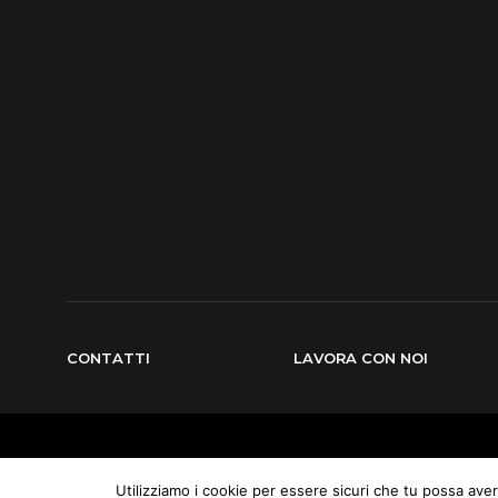
CONTATTI
LAVORA CON NOI
Corpor
© 2026 Somec S.p.A. All right reserved
Utilizziamo i cookie per essere sicuri che tu possa aver